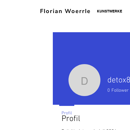
Florian Woerrle
KUNSTWERKE
detox
detox888
0
Follower
Profil
Profil