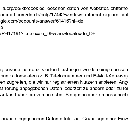
illa.org/de/kb/cookies-loeschen-daten-von-websites-entfern
microsoft.com/de-de/help/17442/windows-internet-explorer-d
oogle.com/accounts/answer/61416?hl=de
lp
/kb/PH17191?locale=de_DE&viewlocale=de_DE
ung unserer personalisierten Leistungen werden einige pers
unikationsdaten (z. B. Telefonnummer und E-Mail-Adresse). S
gen zugreifen, die wir nur registrierten Nutzern anbieten. 
istrierung angegebenen Daten jederzeit zu ändern oder zu lö
 Auskunft über die von uns über Sie gespeicherten persone
rierung eingegebenen Daten erfolgt auf Grundlage einer Einwi